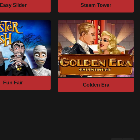
Easy Slider
Steam Tower
Fun Fair
Golden Era