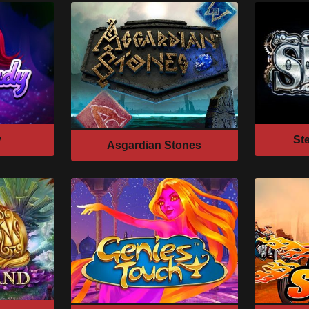
il hos Spreadex
y
Ste
Asgardian Stones