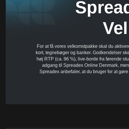
Spread
Ve
For at få vores velkomstpakke skal du aktiver
kort, tegnebøger og banker. Godkendelser ske
høj RTP (ca. 96 %), live-borde fra førende stud
adgang til Spreadex Online Denmark, men de
Spreadex anbefaler, at du bruger for at gøre