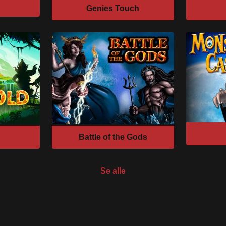
d
Genies Touch
Battle of the Gods
Se alle