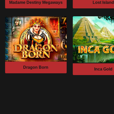
Madame Destiny Megaways
Lost Islan
Dragon Born
Inca Gold