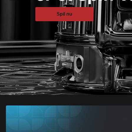
Spil nu