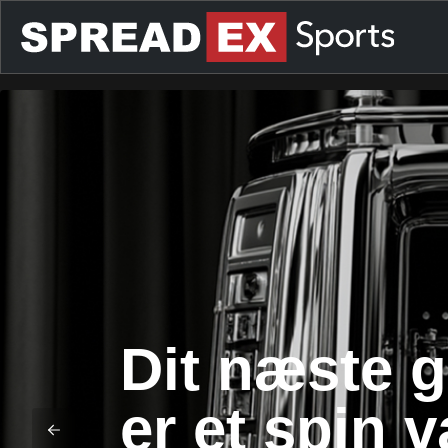
Dit næste g
er et spin 