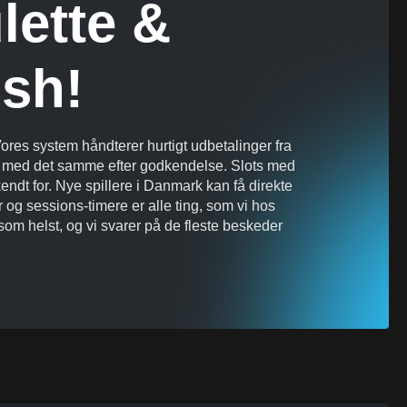
lette &
sh!
ores system håndterer hurtigt udbetalinger fra
er med det samme efter godkendelse. Slots med
kendt for. Nye spillere i Danmark kan få direkte
og sessions-timere er alle ting, som vi hos
som helst, og vi svarer på de fleste beskeder