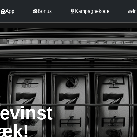
App
Bonus
Kampagnekode
I
evinst
væk!